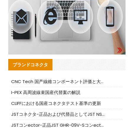
ブランドコネクタ
CNC Tech 国产線維コンポーネント評価と大量生産適合ガイド
I-PEX 高周波線束国産代替案の解説
CLIFFにおける国産コネクタテスト基準の更新
JSTコネクタ-正品および代替品としてJST NSHR-02V-Sコネクタを提供します
JSTコンector-正品JST GHR-09V-Sコンector|代替品提供