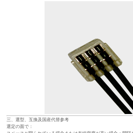
三、選型、互換及国産代替参考
選定の面で：