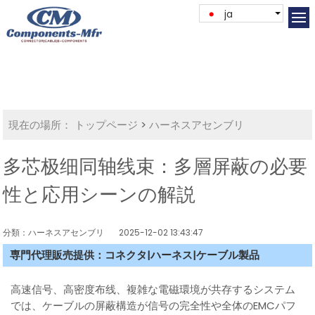
ja
現在の場所：
トップページ
>
ハーネスアセンブリ
多芯极细同轴线束：多層屏蔽の必要
性と応用シーンの解説
分類：ハーネスアセンブリ
2025-12-02 13:43:47
専門代理販売提供：コネクタ|ハーネス|ケーブル製品
高速信号、高密度布线、複雑な電磁環境が共存するシステム
では、ケーブルの屏蔽構造が信号の完全性や全体のEMCパフ