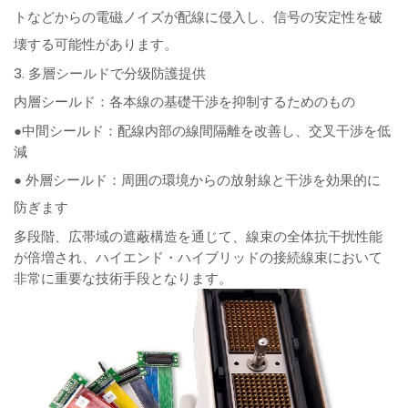
トなどからの電磁ノイズが配線に侵入し、信号の安定性を破
壊する可能性があります。
3. 多層シールドで分级防護提供
内層シールド：各本線の基礎干渉を抑制するためのもの
●中間シールド：配線内部の線間隔離を改善し、交叉干渉を低
減
● 外層シールド：周囲の環境からの放射線と干渉を効果的に
防ぎます
多段階、広帯域の遮蔽構造を通じて、線束の全体抗干扰性能
が倍増され、ハイエンド・ハイブリッドの接続線束において
非常に重要な技術手段となります。