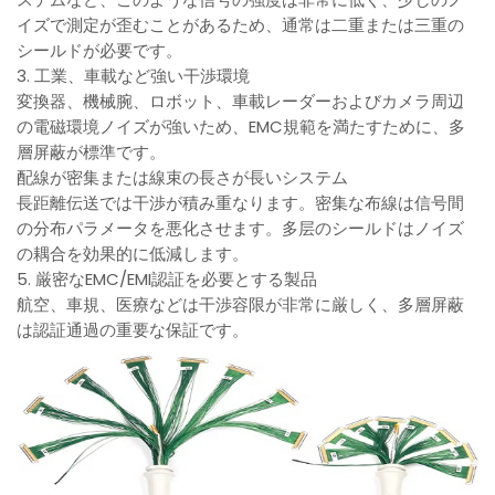
イズで測定が歪むことがあるため、通常は二重または三重の
シールドが必要です。
3. 工業、車載など強い干渉環境
変換器、機械腕、ロボット、車載レーダーおよびカメラ周辺
の電磁環境ノイズが強いため、EMC規範を満たすために、多
層屏蔽が標準です。
配線が密集または線束の長さが長いシステム
長距離伝送では干渉が積み重なります。密集な布線は信号間
の分布パラメータを悪化させます。多层のシールドはノイズ
の耦合を効果的に低減します。
5. 厳密なEMC/EMI認証を必要とする製品
航空、車規、医療などは干渉容限が非常に厳しく、多層屏蔽
は認証通過の重要な保証です。