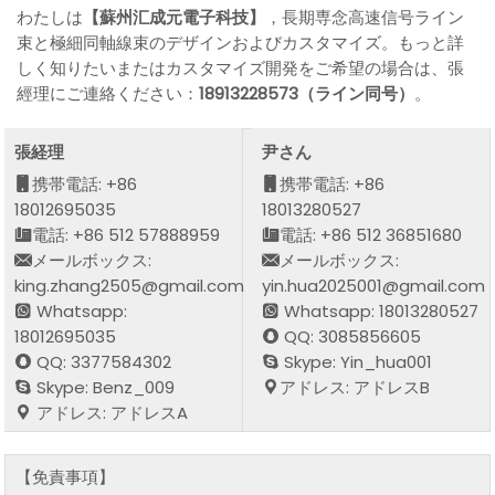
わたしは
【蘇州汇成元電子科技】
，長期専念高速信号ライン
束と極細同軸線束のデザインおよびカスタマイズ。もっと詳
しく知りたいまたはカスタマイズ開発をご希望の場合は、張
經理にご連絡ください：
18913228573（ライン同号）
。
張経理
尹さん
携帯電話: +86
携帯電話: +86
18012695035
18013280527
電話: +86 512 57888959
電話: +86 512 36851680
メールボックス:
メールボックス:
king.zhang2505@gmail.com
yin.hua2025001@gmail.com
Whatsapp:
Whatsapp: 18013280527
18012695035
QQ: 3085856605
QQ: 3377584302
Skype: Yin_hua001
Skype: Benz_009
アドレス: アドレスB
アドレス: アドレスA
【免責事項】