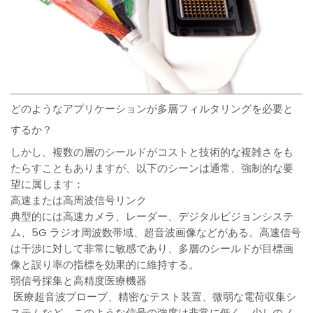
どのようなアプリケーションが多層フィルタリングを必要と
するか？
しかし、複数の層のシールドがコストと技術的な複雑さをも
たらすこともありますが、以下のシーンは通常、強制的な要
望に属します：
高速または高周波信号リンク
典型的には高速カメラ、レーダー、デジタルビジョンシステ
ム、5G ラジオ周波数帯域、超音波画像などがある。高速信号
は干渉に対して非常に敏感であり、多層のシールドが目標画
像と誤り率の指標を効果的に維持する。
弱信号採集と高精度医療機器
医療超音波プローブ、精密なテスト装置、微弱な電荷収集シ
ステムなど、このような信号の強度は非常に低く、少しのノ