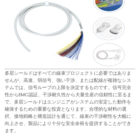
多层シールドはすべての線束プロジェクトに必要ではありま
せんが、高速、弱信号、強い干渉、または配線が複雑なシス
テムでは、信号ループの上限を決定するものです。信号完全
性からEMC認証、干渉耐久性から大量生産の信頼性に至るま
で、多层シールドはエンジニアがシステムの安定した動作を
確保するための重要な投資となります。合理的な材料の選
択、接地戦略と構造設計を通じて、線束の干渉耐性を大幅に
向上させ、製品により十分な安全余裕を提供することができ
ます。