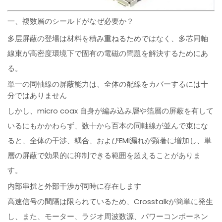
一、複数層のシールドがなぜ必要か？
多层屏蔽の登場は材料を積み重ねるためではなく、多芯同軸
線束が高密度環境下で固有の電磁の問題を解決するためにあ
る。
単一の同軸線の屏蔽能力は、全体の配線をカバーするには十
分ではありません
しかし、micro coax 自身が編み込み層や箔層の屏蔽を有して
いるにもかかわらず、数十から百本の同軸線が並んで束にな
ると、全体の干渉、耦合、およびEMI漏れが顕著に増加し、単
層の屏蔽で効果的に抑制できる範囲を超えることがありま
す。
内部串扰と外部干渉が同時に存在します
高速信号の間隔は限られているため、Crosstalkが簡単に発生
し、また、モーター、ラジオ周波数源、パワーコンポーネン