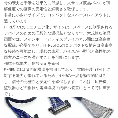
号の衰えと干渉を効果的に低減し、大サイズ液晶パネルが高
解像度での画像の安定性と鮮明さを確保します。
非常に小さいサイズで、コンパクトなスペースレイアウトに
適しています。
FI-RE51CLのミニチュア化デザインは、スペースに制限される
デバイスのための理想的な選択肢となります。大規模な液晶
画面では、メインボードとディスプレイパネル間には高密度
な配線が必要であり、FI-RE51CLのコンパクトな構造は高密度
な接続を可能にし、現代の表示デバイスが小型化と高性能の
両方のニーズを満たすことを可能にします。
強抗干扰能力、信号安定を確保
FI-RE51CLは微同軸構造を採用しており、電磁干渉（EMI）に
対する能力が優れているため、外部の干渉を効果的に遮断
し、信号の完整性と安定性を確保します。これは、広告機、
監視器などの複雑な電磁環境下的表示装置にとって特に重要
です。