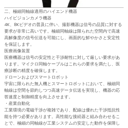
二、極細同軸線適用のハイエンド機器
ハイビジョンカメラ機器
4K、8Kビデオの普及に伴い、撮影機器は信号の品質に対する
要求が非常に高いです。極細同軸線は限られた空間内で高速
高解像度の信号伝送を可能にし、画面的な鮮やかさと安定性
を保証します。
医療画像装置
医療機器は信号の安定性と干渉耐性に対して厳しい要求があ
ります。マイクロ同軸ケーブルはこれらの要求を満たし、医
療診断の精度を確保します。
ドローンおよびスマートロボット
宇宙に限られた無人機とスマートロボットにおいて、極細同
軸線は空間を節約しつつ高速データ伝送を実現し、機器の応
答速度と制御精度を向上させます。
・産業自動化
工業環境の電磁干渉が複雑であり、配線は優れた干渉抵抗性
能を持つ必要があります。高性能な接続器と組み合わせるこ
とで、極細の同軸線が工業システムの安定した動作を保障し