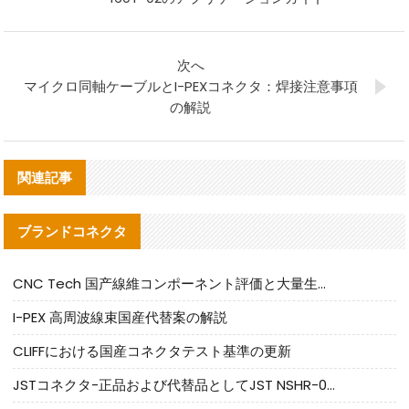
次へ
マイクロ同軸ケーブルとI-PEXコネクタ：焊接注意事項
の解説
関連記事
ブランドコネクタ
CNC Tech 国产線維コンポーネント評価と大量生産適合ガイド
I-PEX 高周波線束国産代替案の解説
CLIFFにおける国産コネクタテスト基準の更新
JSTコネクタ-正品および代替品としてJST NSHR-02V-Sコネクタを提供します