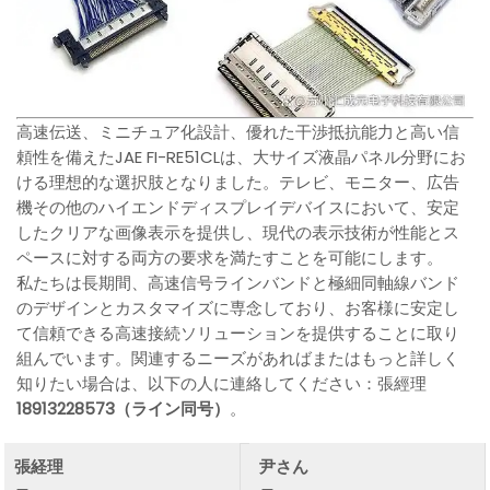
高速伝送、ミニチュア化設計、優れた干渉抵抗能力と高い信
頼性を備えたJAE FI-RE51CLは、大サイズ液晶パネル分野にお
ける理想的な選択肢となりました。テレビ、モニター、広告
機その他のハイエンドディスプレイデバイスにおいて、安定
したクリアな画像表示を提供し、現代の表示技術が性能とス
ペースに対する両方の要求を満たすことを可能にします。
私たちは長期間、高速信号ラインバンドと極細同軸線バンド
のデザインとカスタマイズに専念しており、お客様に安定し
て信頼できる高速接続ソリューションを提供することに取り
組んでいます。関連するニーズがあればまたはもっと詳しく
知りたい場合は、以下の人に連絡してください：張經理
18913228573（ライン同号）
。
張経理
尹さん