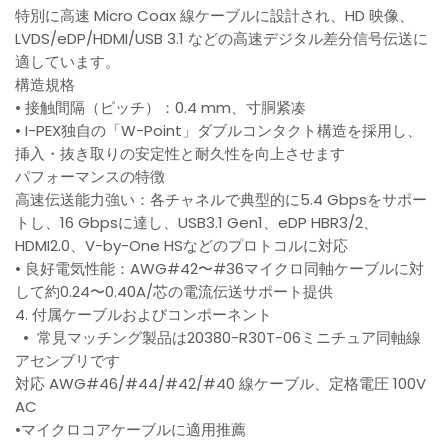
特別に高速 Micro Coax 線ケーブルに設計され、HD 映像、
LVDS/eDP/HDMI/USB 3.1 などの高速デジタル差分信号伝送に
適しています。
構造規格
• 接触間隔（ピッチ）：0.4 mm、寸胴紧凑
• I-PEX独自の「W-Point」ダブルコンタクト構造を採用し、
挿入・抜き取りの安定性と耐久性を向上させます
パフォーマンスの特徴
高速伝送能力強い：各チャネルで典型的に5.4 Gbpsをサポー
トし、16 Gbpsに達し、USB3.1 Gen1、eDP HBR3/2、
HDMI2.0、V-by-One HSなどのプロトコルに対応
• 良好電気性能：AWG#42〜#36マイクロ同軸ケーブルに対
して約0.24〜0.40A/芯の電流伝送サポート提供
4. 付属ケーブルおよびコンポーネント
• 常見マッチング製品は20380-R30T-06ミニチュア同軸線
アセンブリです
対応 AWG#46/#44/#42/#40 線ケーブル、定格電圧 100V
AC
•マイクロコアケーブルに適用推薦