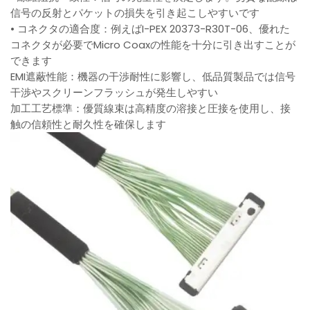
信号の反射とパケットの損失を引き起こしやすいです
• コネクタの適合度：例えばI-PEX 20373-R30T-06、優れた
コネクタが必要でMicro Coaxの性能を十分に引き出すことが
できます
EMI遮蔽性能：機器の干渉耐性に影響し、低品質製品では信号
干渉やスクリーンフラッシュが発生しやすい
加工工艺標準：優質線束は高精度の溶接と圧接を使用し、接
触の信頼性と耐久性を確保します