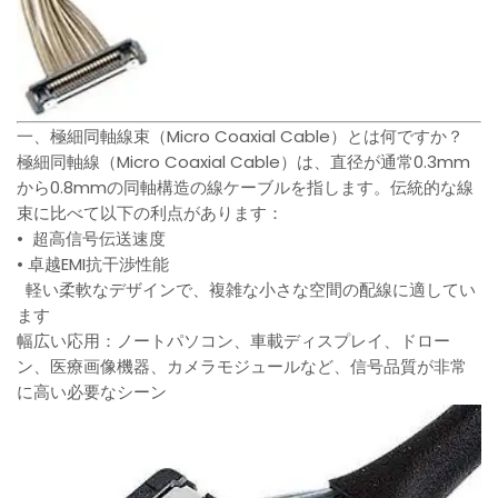
一、極細同軸線束（Micro Coaxial Cable）とは何ですか？
極細同軸線（Micro Coaxial Cable）は、直径が通常0.3mm
から0.8mmの同軸構造の線ケーブルを指します。伝統的な線
束に比べて以下の利点があります：
• 超高信号伝送速度
• 卓越EMI抗干渉性能
軽い柔軟なデザインで、複雑な小さな空間の配線に適してい
ます
幅広い応用：ノートパソコン、車載ディスプレイ、ドロー
ン、医療画像機器、カメラモジュールなど、信号品質が非常
に高い必要なシーン