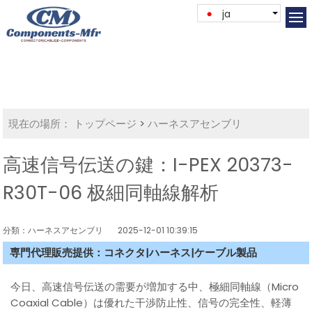
ja
現在の場所：
トップページ
>
ハーネスアセンブリ
高速信号伝送の鍵：I-PEX 20373-
R30T-06 极細同軸線解析
分類：ハーネスアセンブリ
2025-12-01 10:39:15
専門代理販売提供：コネクタ|ハーネス|ケーブル製品
今日、高速信号伝送の需要が増加する中、極細同軸線（Micro
Coaxial Cable）は優れた干渉防止性、信号の完全性、軽薄