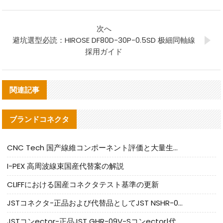
次へ
避坑選型必読：HIROSE DF80D-30P-0.5SD 极細同軸線
採用ガイド
関連記事
ブランドコネクタ
CNC Tech 国产線維コンポーネント評価と大量生産適合ガイド
I-PEX 高周波線束国産代替案の解説
CLIFFにおける国産コネクタテスト基準の更新
JSTコネクタ-正品および代替品としてJST NSHR-02V-Sコネクタを提供します
JSTコンector-正品JST GHR-09V-Sコンector|代替品提供