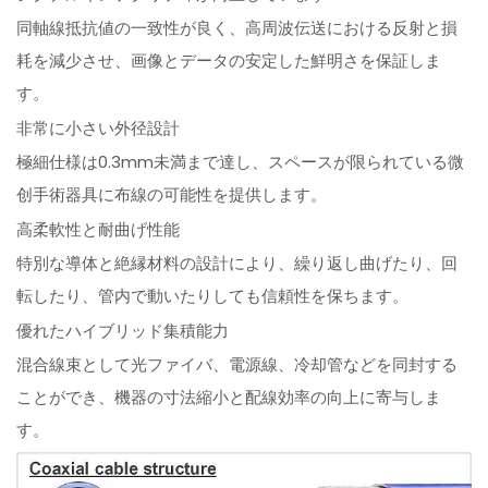
同軸線抵抗値の一致性が良く、高周波伝送における反射と損
耗を減少させ、画像とデータの安定した鮮明さを保証しま
す。
非常に小さい外径設計
極細仕様は0.3mm未満まで達し、スペースが限られている微
创手術器具に布線の可能性を提供します。
高柔軟性と耐曲げ性能
特別な導体と絶縁材料の設計により、繰り返し曲げたり、回
転したり、管内で動いたりしても信頼性を保ちます。
優れたハイブリッド集積能力
混合線束として光ファイバ、電源線、冷却管などを同封する
ことができ、機器の寸法縮小と配線効率の向上に寄与しま
す。