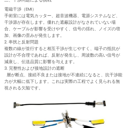
電磁干渉（EMI）
手術室には電気カッター、超音波機器、電源システムなど、
干渉源が存在します。優れた遮蔽設計がなされていない場
合、ケーブルが影響を受けやすく、信号の揺れ、ノイズの増
加、画像の歪みが発生します。
2. 串扰と反射問題
複数の線が並行すると相互干渉が生じやすく、端子の抵抗が
設計が不合理であれば、反射が発生し、周波数の高い信号が
減衰し、伝送品質に影響を与えます。
3. 完整性および接地設計の遮断
層が断点、接続不良または接地が不連続になると、抗干渉能
力が大幅に低下します。これは実際の工程でよく見られる無
視される欠陥です。