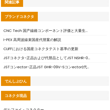
関連記事
ブランドコネクタ
CNC Tech 国产線維コンポーネント評価と大量生産適合ガイド
I-PEX 高周波線束国産代替案の解説
CLIFFにおける国産コネクタテスト基準の更新
JSTコネクタ-正品および代替品としてJST NSHR-02V-Sコネクタを提供します
JSTコンector-正品JST GHR-09V-Sコンector|代替品提供
でんしぶひん
コネクタ現品
デルファイ・コネクター