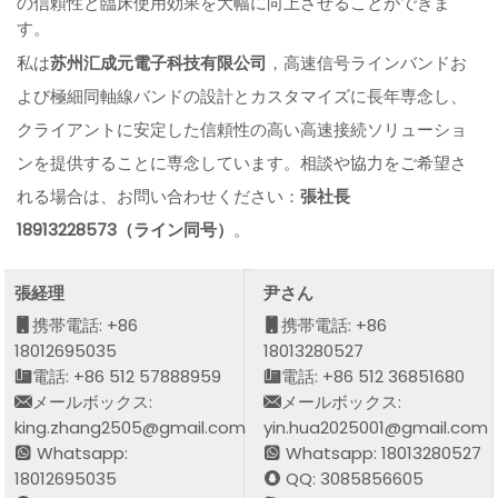
の信頼性と臨床使用効果を大幅に向上させることができま
す。
私は
苏州汇成元電子科技有限公司
，高速信号ラインバンドお
よび極細同軸線バンドの設計とカスタマイズに長年専念し、
クライアントに安定した信頼性の高い高速接続ソリューショ
ンを提供することに専念しています。相談や協力をご希望さ
れる場合は、お問い合わせください：
張社長
18913228573（ライン同号）
。
張経理
尹さん
携帯電話: +86
携帯電話: +86
18012695035
18013280527
電話: +86 512 57888959
電話: +86 512 36851680
メールボックス:
メールボックス:
king.zhang2505@gmail.com
yin.hua2025001@gmail.com
Whatsapp:
Whatsapp: 18013280527
18012695035
QQ: 3085856605