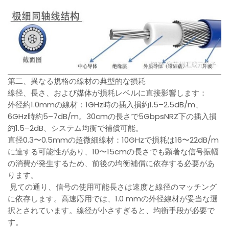
第二、異なる規格の線材の典型的な損耗
線径、長さ、および媒体が損耗レベルに直接影響します：
外径約1.0mmの線材：1GHz時の插入損約1.5–2.5dB/m、
6GHz時約5–7dB/m。30cmの長さで5GbpsNRZ下の插入損
約1.5–2dB、システム均衡で補償可能。
直径0.3〜0.5mmの超微細線材：10GHzで損耗は16〜22dB/m
に達する可能性があり、10〜15cmの長さでも顕著な信号振幅
の消費が発生するため、前後の均衡補償に依存する必要があ
ります。
見ての通り、信号の使用可能長さは速度と線径のマッチング
に依存します。高速応用では、1.0 mmの外径線材が妥当な選
択とされています。線径が小さすぎると、均衡手段が必要で
す。