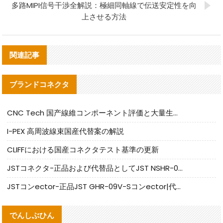
多路MIPI信号干渉全解説：極細同軸線で伝送安定性を向
上させる方法
関連記事
ブランドコネクタ
CNC Tech 国产線維コンポーネント評価と大量生産適合ガイド
I-PEX 高周波線束国産代替案の解説
CLIFFにおける国産コネクタテスト基準の更新
JSTコネクタ-正品および代替品としてJST NSHR-02V-Sコネクタを提供します
JSTコンector-正品JST GHR-09V-Sコンector|代替品提供
でんしぶひん