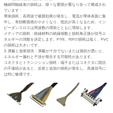
極細同軸線束の損耗は、様々な要因が重なり合って構成され
ています：
導体損耗：高周波で被膜効果が発生し、電流が導体表面に集
中し、有効断面積が小さくなり、抵抗が高くなるため、イン
ピーダンスロスは周波数の増加とともに増加します。
メディアの損耗：絶縁材料の絶縁係数と損耗角正接が信号エ
ネルギーの消散を決定します。PTFE、FEPの損耗は低く、PVC
の損耗は大きいです。
3. 屏蔽と放射損失：屏蔽が十分でないまたは接続が悪いと、
エネルギー漏れと干渉が発生する可能性があります。
コネクタとトランジション損耗：端子またはコネクタに阻抗
の不連続があると、反射と追加の損耗が発生し、高速信号に
は特に敏感です。