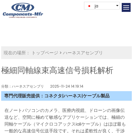
ja
現在の場所：
トップページ
>
ハーネスアセンブリ
極細同軸線束高速信号損耗解析
分類：ハーネスアセンブリ
2025-11-24 14:19:14
専門代理販売提供：コネクタ|ハーネス|ケーブル製品
在ノートパソコンのカメラ、医療内視鏡、ドローンの画像伝
送など、空間に極めて敏感なアプリケーションでは、極細の
同軸ケーブル（マイクロコアックスialiケーブル）はほぼ最も
一般的な高速信号伝送手段です。それは柔軟性が良く、干渉