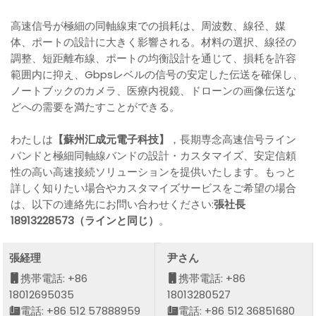
高速信号が極細の同軸線束での損耗は、周波数、線径、媒
体、ポートの設計に大きく影響される。材料の選択、線径の
調整、短距離布線、ポートの均衡設計を通じて、損耗を許容
範囲内に抑え、Gbpsレベルの信号の安定した伝送を確保し、
ノートブックのカメラ、医療内視鏡、ドローンの画像伝送な
どへの需要を満たすことができる。
わたしは
【蘇州汇成元電子科技】
，長期専念高速信号ライン
バンドと極細同軸線バンドの設計・カスタマイズ、安定信頼
性の高い高速接続ソリューションを提供いたします。もっと
詳しく知りたい場合やカスタマイズサービスをご希望の場合
は、以下の連絡先にお問い合わせください:
張社長
18913228573（ラインと同じ）
。
張経理
尹さん
携帯電話: +86
携帯電話: +86
18012695035
18013280527
電話: +86 512 57888959
電話: +86 512 36851680