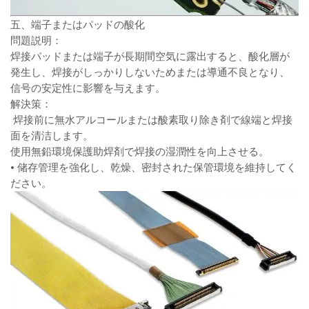
五、端子またはパッドの酸化
問題説明：
焊接パッドまたは端子が長期間空気に露出すると、酸化層が
発生し、焊接がしっかりしないためまたは導通不良となり、
信号の安定性に影響を与えます。
解決策：
焊接前に無水アルコールまたは酸素取り除き剤で線端と焊接
面を清洁します。
使用無鉛環境保護助焊剤で焊接の湿潤性を向上させる。
• 储存管理を強化し、乾燥、密封された保管環境を維持してく
ださい。