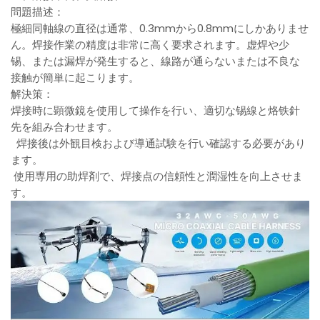
問題描述：
極細同軸線の直径は通常、0.3mmから0.8mmにしかありませ
ん。焊接作業の精度は非常に高く要求されます。虚焊や少
锡、または漏焊が発生すると、線路が通らないまたは不良な
接触が簡単に起こります。
解決策：
焊接時に顕微鏡を使用して操作を行い、適切な锡線と烙铁針
先を組み合わせます。
焊接後は外観目検および導通試験を行い確認する必要があり
ます。
使用専用の助焊剤で、焊接点の信頼性と潤湿性を向上させま
す。