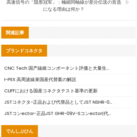
高速信号の「隐形冠军」：極細同軸線が差分伝送の首选
になる理由は何か？
関連記事
ブランドコネクタ
CNC Tech 国产線維コンポーネント評価と大量生産適合ガイド
I-PEX 高周波線束国産代替案の解説
CLIFFにおける国産コネクタテスト基準の更新
JSTコネクタ-正品および代替品としてJST NSHR-02V-Sコネクタを提供します
JSTコンector-正品JST GHR-09V-Sコンector|代替品提供
でんしぶひん