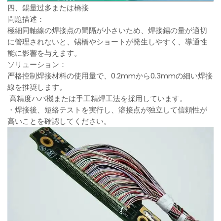
四、錫量过多または橋接
問題描述：
極細同軸線の焊接点の間隔が小さいため、焊接錫の量が適切
に管理されないと、锡橋やショートが発生しやすく、導通性
能に影響を与えます。
ソリューション：
严格控制焊接材料の使用量で、0.2mmから0.3mmの細い焊接
線を推奨します。
高精度ハバ機または手工精焊工法を採用しています。
・焊接後、短絡テストを実行し、溶接点が独立して信頼性が
高いことを確認してください。