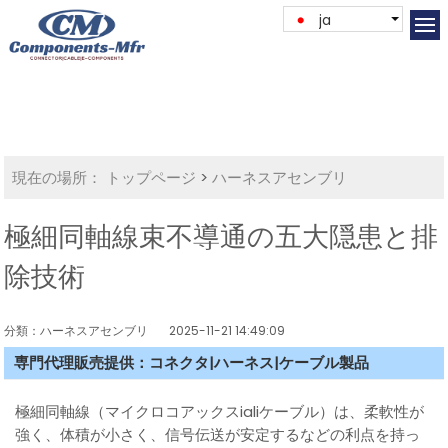
ja
現在の場所：
トップページ
>
ハーネスアセンブリ
極細同軸線束不導通の五大隠患と排
除技術
分類：ハーネスアセンブリ
2025-11-21 14:49:09
専門代理販売提供：コネクタ|ハーネス|ケーブル製品
極細同軸線（マイクロコアックスialiケーブル）は、柔軟性が
強く、体積が小さく、信号伝送が安定するなどの利点を持っ