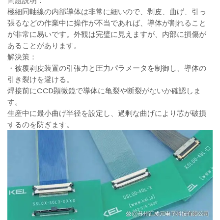
問題説明：
極細同軸線の内部導体は非常に細いので、剥皮、曲げ、引っ
張るなどの作業中に操作が不当であれば、導体が割れること
が非常に易いです。外観は完璧に見えますが、内部に損傷が
あることがあります。
解決策：
・被覆剥皮装置の引張力と圧力パラメータを制御し、導体の
引き裂けを避ける。
焊接前にCCD顕微鏡で導体に亀裂や断裂がないか確認しま
す。
生産中に最小曲げ半径を設定し、過剰な曲げにより芯が破損
するのを防ぎます。