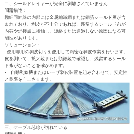
二、シールドレイヤーが完全に剥離されていません
問題描述：
極細同軸線の内部には金属編織網または銅箔シールド層が含
まれており、剥皮が不十分であれば、残留するシールド糸が
内芯や焊接点に接触し、短絡または通過しない原因になる可
能性があります。
ソリューション：
使用専用の剥皮切りを使用して精密な剥皮作業を行います。
皮を剥いて、拡大鏡または顕微鏡で確認し、残留するシール
ド糸がないことを確かめます。
• 自動剥線機またはレーザ剥皮装置を組み合わせて、安定性
と良率を向上させます。
三、ケーブル芯線が切れている