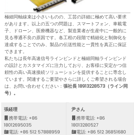
極細同軸線束は小さいものの、工芸の詳細に極めて高い要求
があります。以上の五つの問題は、スマートフォン、車載電
子、ドローン、医療機器など、製造業者が生産中に一般的に
見る導通不良の原因です。各工程の段階で精細化と制御化を
達成することでのみ、製品の伝送性能と一貫性を真正に保証
できます。
私たちは長年高速信号ラインビンドと極細同軸ラインビンド
の設計とカスタマイズに注力しており、お客様に安定かつ信
頼性の高い高速接続ソリューションを提供することに専念し
ています。関連するご要望やさらに詳しくご希望される場合
は、お問い合わせください：
張社長 18913228573（ライン同
号）。
張経理
尹さん
携帯電話: +86
携帯電話: +86
18012695035
18013280527
電話: +86 512 57888959
電話: +86 512 36851680