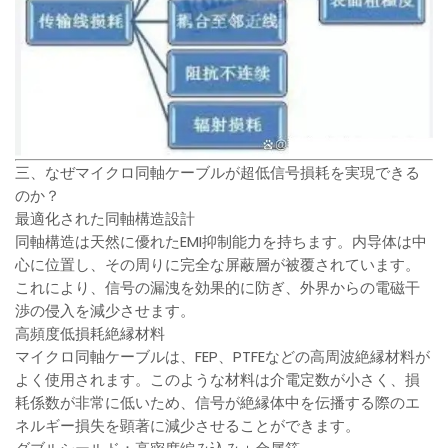
三、なぜマイクロ同軸ケーブルが超低信号損耗を実現できる
のか？
最適化された同軸構造設計
同軸構造は天然に優れたEMI抑制能力を持ちます。内导体は中
心に位置し、その周りに完全な屏蔽層が被覆されています。
これにより、信号の漏洩を効果的に防ぎ、外界からの電磁干
渉の侵入を減少させます。
高頻度低損耗絶縁材料
マイクロ同軸ケーブルは、FEP、PTFEなどの高周波絶縁材料が
よく使用されます。このような材料は介電定数が小さく、損
耗係数が非常に低いため、信号が絶縁体中を伝播する際のエ
ネルギー損失を顕著に減少させることができます。