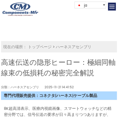
ja
現在の場所：
トップページ
>
ハーネスアセンブリ
高速伝送の隐形ヒーロー：極細同軸
線束の低損耗の秘密完全解説
分類：ハーネスアセンブリ
2025-11-21 14:41:52
専門代理販売提供：コネクタ|ハーネス|ケーブル製品
8K超高清表示、医療内視鏡画像、スマートウォッチなどの精
密分野では、信号伝送の要求が日々高まりつつありますが、