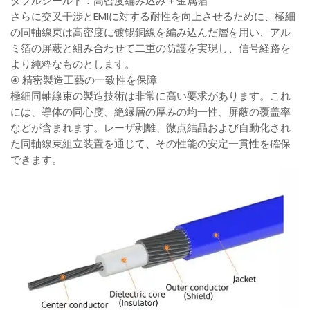
ダブルシールド：高密度編み込み＋金属箔
さらに交叉干渉とEMIに対する耐性を向上させるために、極細
の同軸線束は高密度に镀锡銅線を編み込んだ層を用い、アル
ミ箔の屏蔽と組み合わせて二重の防護を実現し、信号経路を
より純粋なものとします。
④ 精密製造工藝の一致性を保障
極細同軸線束の製造技術は非常に高い要求があります。これ
には、導体の同心度、絶縁層の厚みの均一性、屏蔽の覆盖率
などが含まれます。レーザ剥離、微点結晶および自動化され
た同軸線束組立装置を通じて、その性能の安定一貫性を確保
できます。