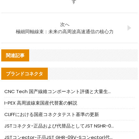
す
次へ
極細同軸線束：未来の高周波高速通信の核心力
関連記事
ブランドコネクタ
CNC Tech 国产線維コンポーネント評価と大量生産適合ガイド
I-PEX 高周波線束国産代替案の解説
CLIFFにおける国産コネクタテスト基準の更新
JSTコネクタ-正品および代替品としてJST NSHR-02V-Sコネクタを提供します
JSTコンector-正品JST GHR-09V-Sコンector|代替品提供