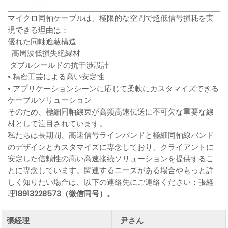
マイクロ同軸ケーブルは、極限的な空間で超低信号損耗を実
現できる理由は：
優れた同軸遮蔽構造
高周波低損失絶縁材
ダブルシールドの抗干渉設計
• 精密工芸による高い安定性
• アプリケーションシーンに応じて柔軟にカスタマイズできる
ケーブルソリューション
そのため、極細同軸線束が高频高速伝送に不可欠な重要な線
材として注目されています。
私たちは長期間、高速信号ラインバンドと極細同軸線バンド
のデザインとカスタマイズに専念しており、クライアントに
安定した信頼性の高い高速接続ソリューションを提供するこ
とに専念しています。関連するニーズがある場合やもっと詳
しく知りたい場合は、以下の連絡先にご連絡ください：張経
理
18913228573（微信同号）。
張経理
尹さん