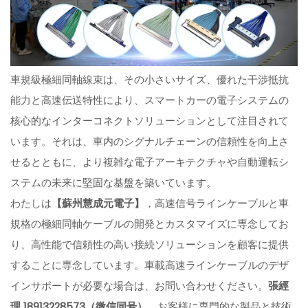
車規級極細同軸線束は、その小さいサイズ、優れた干渉抵抗
能力と高速伝送特性により、スマートカーの電子システムの
核心的なインターコネクトソリューションとして注目されて
います。それは、車内のシグナルチェーンの信頼性を向上さ
せるとともに、より複雑な電子アーキテクチャや自動運転シ
ステムの未来に堅固な基盤を築いています。
わたしは
【蘇州慧成元電子】
，高速信号ラインケーブルと車
規格の極細同軸ケーブルの開発とカスタマイズに専念してお
り、高性能で信頼性の高い接続ソリューションを顧客に提供
することに専念しています。車載高速ラインケーブルのデザ
インサポートが必要な場合は、お問い合わせください。
張經
理 18913228573（微信同号）
，お客様に専門的な製品と技術