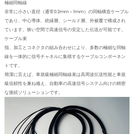
極細同軸線
非常に小さい直径（通常0.2mm～1mm）の同軸構造ケーブル
であり、中心導体、絶縁層、シールド層、外被覆で構成され
ています。狭い空間で高速信号の安定した伝送が可能です。
ケーブル束
指、加工とコネクタの組み合わせにより、多数の極細な同軸
線を一体的に信号チャネルに集積するケーブルコンポーネン
トです。
簡潔に言えば、車規級極細同軸線束は高周波伝送性能と車規
級信頼性を兼ね備え、自動車の高速信号システム向けの精密
な接続ソリューションです。