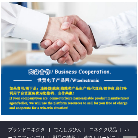
ブランドコネクタ
|
でんしぶひん
|
コネクタ現品
|
ハ
ーネスアセンブリ
|
製品の情報
|
連絡とサービス
|