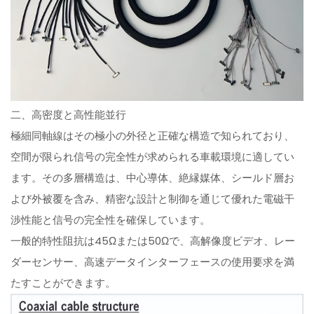
二、高密度と高性能並行
極細同軸線はその極小の外径と正確な構造で知られており、
空間が限られ信号の完全性が求められる車載環境に適してい
ます。その多層構造は、中心導体、絶縁媒体、シールド層お
よび外被覆を含み、精密な設計と制御を通じて優れた電磁干
渉性能と信号の完全性を確保しています。
一般的特性阻抗は45Ωまたは50Ωで、高解像度ビデオ、レー
ダーセンサー、高速データインターフェースの使用要求を満
たすことができます。