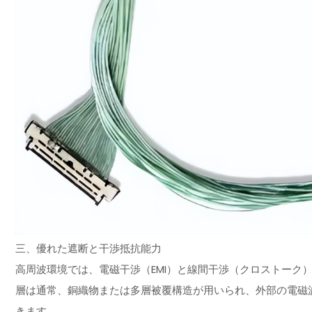
三、優れた遮断と干渉抵抗能力
高周波環境では、電磁干渉（EMI）と線間干渉（クロストーク
層は通常、銅織物または多層被覆構造が用いられ、外部の電磁
きます。