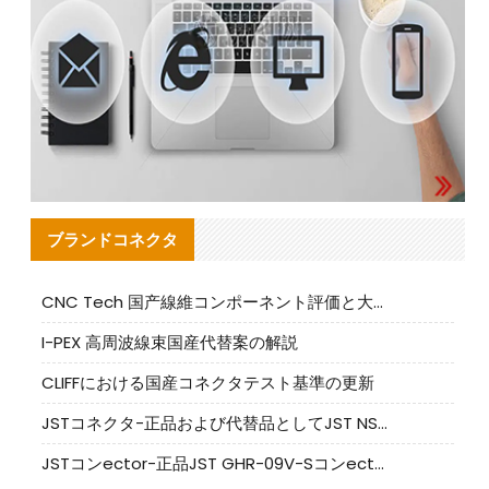
ブランドコネクタ
CNC Tech 国产線維コンポーネント評価と大量生産適合ガイド
I-PEX 高周波線束国産代替案の解説
CLIFFにおける国産コネクタテスト基準の更新
JSTコネクタ-正品および代替品としてJST NSHR-02V-Sコネクタを提供します
JSTコンector-正品JST GHR-09V-Sコンector|代替品提供