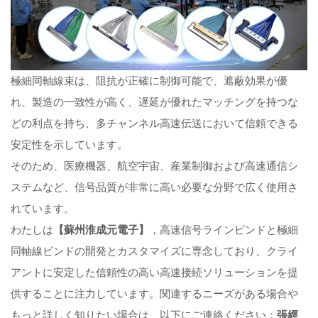
極細同軸線束は、阻抗が正確に制御可能で、遮蔽効果が優
れ、製造の一致性が高く、遅延が優れたマッチングを持つな
どの利点を持ち、多チャンネル高速伝送において信頼できる
安定性を示しています。
そのため、医療機器、航空宇宙、産業制御および高速通信シ
ステムなど、信号品質が非常に高い必要な分野で広く使用さ
れています。
わたしは
【蘇州淮成元電子】
，高速信号ラインビンドと極細
同軸線ビンドの開発とカスタマイズに専念しており、クライ
アントに安定した信頼性の高い高速接続ソリューションを提
供することに注力しています。関連するニーズがある場合や
もっと詳しく知りたい場合は、以下にご連絡ください：
張經