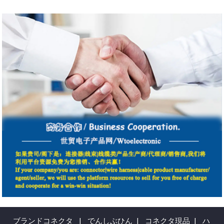
ブランドコネクタ
|
でんしぶひん
|
コネクタ現品
|
ハ