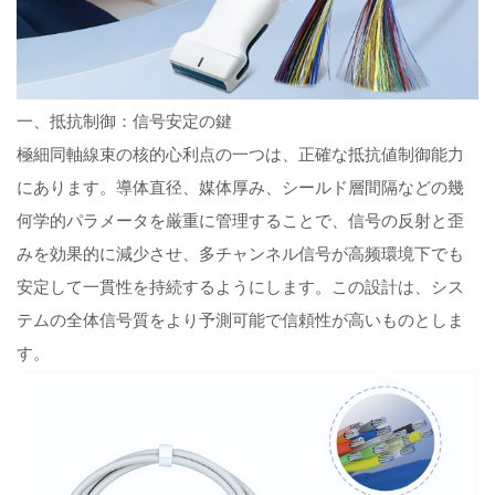
一、抵抗制御：信号安定の鍵
極細同軸線束の核的心利点の一つは、正確な抵抗値制御能力
にあります。導体直径、媒体厚み、シールド層間隔などの幾
何学的パラメータを厳重に管理することで、信号の反射と歪
みを効果的に減少させ、多チャンネル信号が高频環境下でも
安定して一貫性を持続するようにします。この設計は、シス
テムの全体信号質をより予測可能で信頼性が高いものとしま
す。