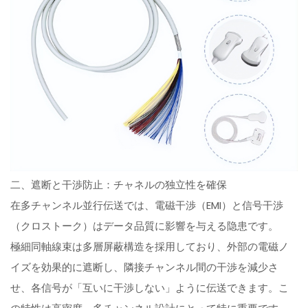
二、遮断と干渉防止：チャネルの独立性を確保
在多チャンネル並行伝送では、電磁干渉（EMI）と信号干渉
（クロストーク）はデータ品質に影響を与える隐患です。
極細同軸線束は多層屏蔽構造を採用しており、外部の電磁ノ
イズを効果的に遮断し、隣接チャンネル間の干渉を減少さ
せ、各信号が「互いに干渉しない」ように伝送できます。こ