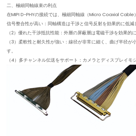
二、極細同軸線束の利点
在MIPI D-PHYの接続では、極細同軸線（Micro Coaxial
信号整合性が高い：同軸構造は干渉と信号反射を効果的に低減
（2）優れた干渉抵抗性能：外層の屏蔽層は電磁干渉を効果的
（3）柔軟性と耐久性が強い：線径が非常に細く、曲げ半径が
す。
（4）多チャンネル伝送をサポート：カメラとディスプレイモ