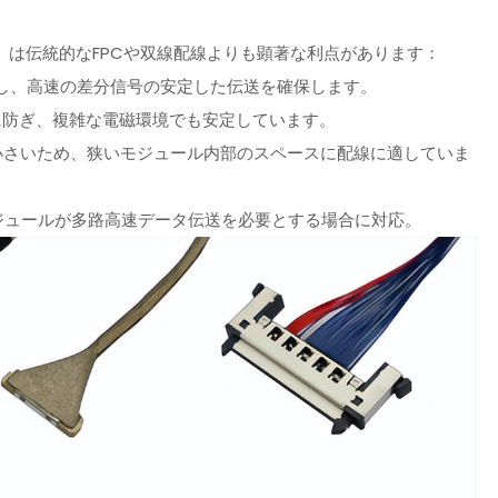
 Cable）は伝統的なFPCや双線配線よりも顕著な利点があります：
し、高速の差分信号の安定した伝送を確保します。
に防ぎ、複雑な電磁環境でも安定しています。
小さいため、狭いモジュール内部のスペースに配線に適していま
ジュールが多路高速データ伝送を必要とする場合に対応。