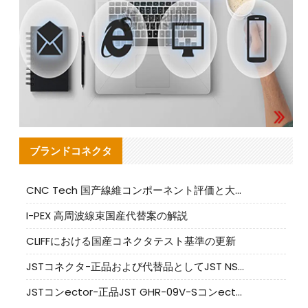
ブランドコネクタ
CNC Tech 国产線維コンポーネント評価と大量生産適合ガイド
I-PEX 高周波線束国産代替案の解説
CLIFFにおける国産コネクタテスト基準の更新
JSTコネクタ-正品および代替品としてJST NSHR-02V-Sコネクタを提供します
JSTコンector-正品JST GHR-09V-Sコンector|代替品提供