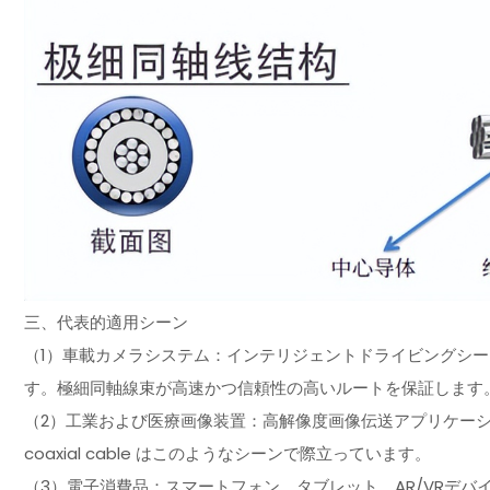
三、代表的適用シーン
（1）車載カメラシステム：インテリジェントドライビングシ
す。極細同軸線束が高速かつ信頼性の高いルートを保証します
（2）工業および医療画像装置：高解像度画像伝送アプリケーシ
coaxial cable はこのようなシーンで際立っています。
（3）電子消費品：スマートフォン、タブレット、AR/VRデ