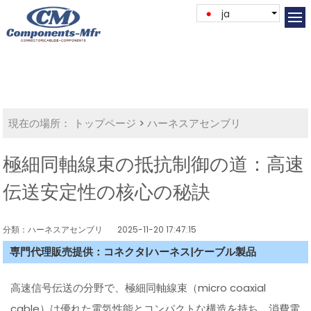
ja
現在の場所：
トップページ
>
ハーネスアセンブリ
極細同軸線束の抵抗制御の道：高速
伝送安定性の核心の秘訣
分類：ハーネスアセンブリ
2025-11-20 17:47:15
専門代理販売提供：コネクタ|ハーネス|ケーブル製品
高速信号伝送の分野で、極細同軸線束（micro coaxial
cable）は優れた電気性能とコンパクトな構造を持ち、消費電