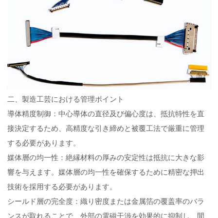
二、製造工芸における管理ポイント
導体精度制御：中心導体の直径及び偏心度は、抵抗特性を直
接決定するため、高精度な引き締めと被覆工法で厳重に管理
する必要があります。
媒体層の均一性：絶縁材料の厚みの安定性は抵抗に大きな影
響を与えます。媒体層の均一性を確保するために精密な押出
技術を採用する必要があります。
シールド層の完全度：織り密度または金属箔の覆盖率のバラ
ンスが取れることで、外部の電磁干渉を効果的に抑制し、間