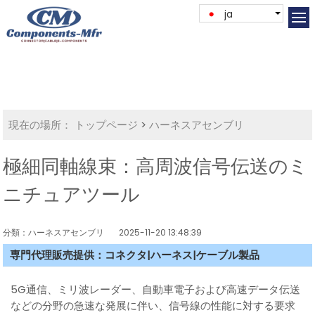
ja
現在の場所：
トップページ
>
ハーネスアセンブリ
極細同軸線束：高周波信号伝送のミ
ニチュアツール
分類：ハーネスアセンブリ
2025-11-20 13:48:39
専門代理販売提供：コネクタ|ハーネス|ケーブル製品
5G通信、ミリ波レーダー、自動車電子および高速データ伝送
などの分野の急速な発展に伴い、信号線の性能に対する要求