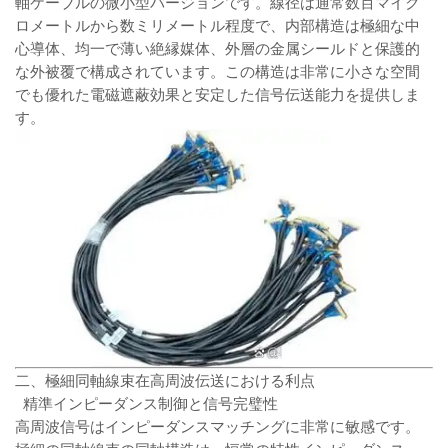
軸ケーブルの微小型バージョンです。線径は通常数百マイク
ロメートルから数ミリメートル程度で、内部構造は極細な中
心導体、均一で薄い絶縁媒体、外層の金属シールドと保護的
な外被覆で構成されています。この構造は非常に小さな空間
でも優れた電磁遮蔽効果と安定した信号伝送能力を提供しま
す。
二、極細同軸線束在高周波伝送における利点
精準インピーダンス制御と信号完璧性
高周波信号はインピーダンスマッチングに非常に敏感です。