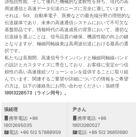
渉抵抗性能、そして優れた機械的な柔軟性を持ち、現代の高
周波通信と高速データ伝送のニーズに完全に適しています。
それは、5G、自動車電子、医療などの最先端分野の理想的な
伝送媒体であり、未来の高速通信システムにおいて不可欠な
基盤部品です。情報時代の高速成長の背景において、適切な
伝送線を選ぶことは、信号品質の確保、機器性能の向上の鍵
となりますが、極細同軸線束は高周波伝送における最高の選
択です。
私たちは長期間、高速信号ラインバンドと極細同軸線バンド
の設計とカスタマイズに専念しており、お客様に安定かつ信
頼性の高い高速接続ソリューションを提供することに取り組
んでいます。関連するご要望や詳細についての情報をご希望
の方は、以下の連絡先にお問い合わせください：張經理
18913228573（ライン同号）。
張経理
尹さん
携帯電話: +86
携帯電話: +86
18012695035
18013280527
電話: +86 512 57888959
電話: +86 512 36851680