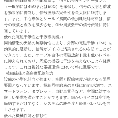
極細の同軸線束の同軸構造は、恒常の特性インピーダンス
（一般的には45Ωまたは50Ω）を確保し、信号の反射と驻波
を効果的に抑制し、信号波形の完全性を最大限に維持しま
す。また、中心導体とシールド層間の低損耗絶縁材料は、信
号の衰减と歪みを減少させ、GHz周波数帯の信号伝送に特に
適しています。
優れた電磁干渉性と干渉抵抗能力
同軸構造の天然の屏蔽特性により、外部の電磁干渉（EMI）を
効果的に遮断し、信号がノイズに汚染されるのを防ぐことが
できます。また、ケーブル自体の電磁放射も最も低いレベル
に抑えられており、周辺の機器に干渉を与えないことを確保
します。これは複雑な電磁環境において特に重要です。
枝細線径と高密度配線能力
設備の小型化傾向が強まり、空間と配線密度が鍵となる限界
要因となっています。極細同軸線束の直径は1mm未満で、ス
マートフォン、タブレット、自動車電子など、空間に対する
厳しい要求を満たすことができます。細かいサイズは空間を
節約するだけでなく、システムの統合度と軽量化レベルを向
上させます。
優れた機械性能と信頼性