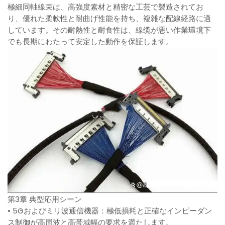
極細同軸線束は、高強度素材と精密な工芸で製造されてお
り、優れた柔軟性と耐曲げ性能を持ち、複雑な配線経路に適
しています。その耐熱性と耐食性は、線缆が悪い作業環境下
でも長期にわたって安定した動作を保証します。
第3章 典型応用シーン
• 5Gおよびミリ波通信機器：極低損耗と正確なインピーダン
ス制御が高周波と高帯域幅の要求を満たします。