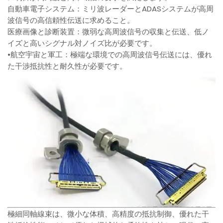
自動車電子システム：ミリ波レーダーとADASシステムが高周
波信号の高信頼性伝送に求めること。
医療画像と診断装置：微弱な高周波信号の収集と伝送、低ノ
イズと高いシグナル対ノイズ比が必要です。
•航空宇宙と軍工：極端な環境での高周波信号伝送には、優れ
た干渉抵抗性と耐久性が必要です。
極細同軸線束は、微小な体積、高精度の抵抗制御、優れた干