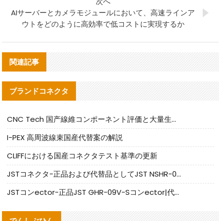
次へ
AIサーバーとカメラモジュールにおいて、高速ラインア
ウトをどのように高効率で低コストに実現するか
関連記事
ブランドコネクタ
CNC Tech 国产線維コンポーネント評価と大量生産適合ガイド
I-PEX 高周波線束国産代替案の解説
CLIFFにおける国産コネクタテスト基準の更新
JSTコネクタ-正品および代替品としてJST NSHR-02V-Sコネクタを提供します
JSTコンector-正品JST GHR-09V-Sコンector|代替品提供
でんしぶひん