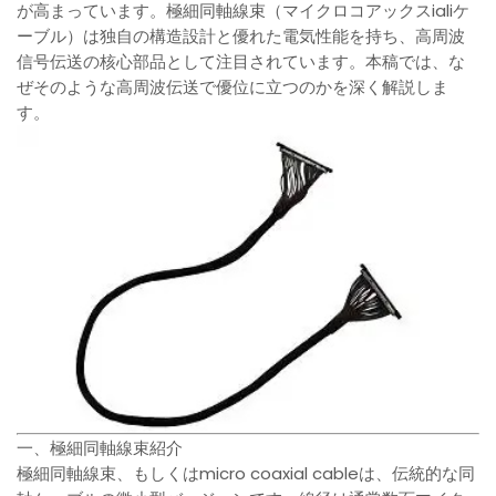
が高まっています。極細同軸線束（マイクロコアックスialiケ
ーブル）は独自の構造設計と優れた電気性能を持ち、高周波
信号伝送の核心部品として注目されています。本稿では、な
ぜそのような高周波伝送で優位に立つのかを深く解説しま
す。
一、極細同軸線束紹介
極細同軸線束、もしくはmicro coaxial cableは、伝統的な同