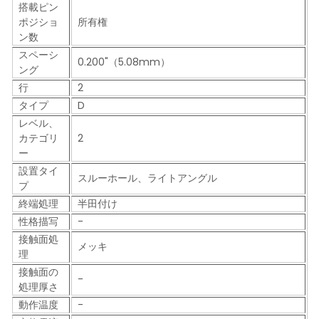
搭載ピン
ポジショ
所有権
ン数
スペーシ
0.200"（5.08mm）
ング
行
2
タイプ
D
レベル、
カテゴリ
2
ー
設置タイ
スルーホール、ライトアングル
プ
終端処理
半田付け
性格描写
-
接触面処
メッキ
理
接触面の
-
処理厚さ
動作温度
-