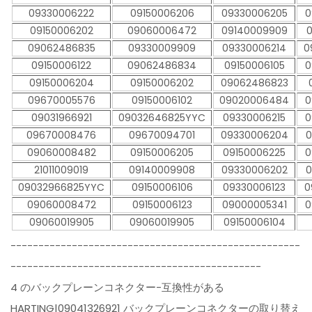
09330006222
09150006206
09330006205
0
09150006202
09060006472
09140009909
09062486835
09330009909
09330006214
0
09150006122
09062486834
09150006105
0
09150006204
09150006202
09062486823
09670005576
09150006102
09020006484
0
09031966921
09032646825YYC
09330006215
0
09670008476
09670094701
09330006204
0
09060008482
09150006205
09150006225
0
21011009019
09140009908
09330006202
0
09032966825YYC
09150006106
09330006123
0
09060008472
09150006123
09000005341
0
09060019905
09060019905
09150006104
----------------------------------------------------
---------------------------------------------
4 のバックプレーンコネクター-互換性がある
HARTING|09041326921 バックプレーンコネクターの取り替え