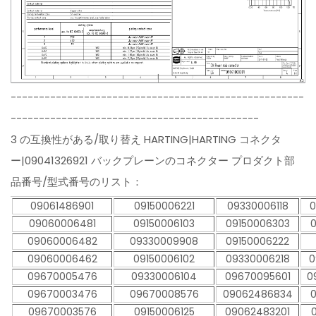
----------------------------------------------------
--------------------------------------------
3 の互換性がある/取り替え HARTING|HARTING コネクタ
ー|09041326921 バックプレーンのコネクター プロダクト部
品番号/型式番号のリスト：
09061486901
09150006221
09330006118
0
09060006481
09150006103
09150006303
09060006482
09330009908
09150006222
09060006462
09150006102
09330006218
0
09670005476
09330006104
09670095601
0
09670003476
09670008576
09062486834
09670003576
09150006125
09062483201